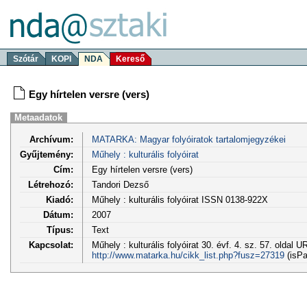
Szótár
KOPI
NDA
Kereső
Egy hírtelen versre (vers)
Metaadatok
Archívum:
MATARKA: Magyar folyóiratok tartalomjegyzékei
Gyűjtemény:
Műhely : kulturális folyóirat
Cím:
Egy hírtelen versre (vers)
Létrehozó:
Tandori Dezső
Kiadó:
Műhely : kulturális folyóirat ISSN 0138-922X
Dátum:
2007
Típus:
Text
Kapcsolat:
Műhely : kulturális folyóirat 30. évf. 4. sz. 57. oldal U
http://www.matarka.hu/cikk_list.php?fusz=27319
(isPa