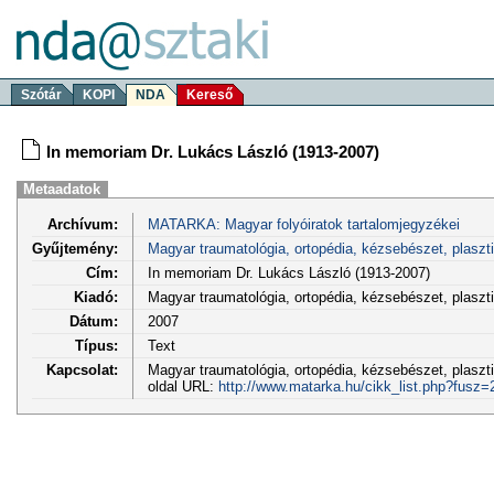
Szótár
KOPI
NDA
Kereső
In memoriam Dr. Lukács László (1913-2007)
Metaadatok
Archívum:
MATARKA: Magyar folyóiratok tartalomjegyzékei
Gyűjtemény:
Magyar traumatológia, ortopédia, kézsebészet, plaszt
Cím:
In memoriam Dr. Lukács László (1913-2007)
Kiadó:
Magyar traumatológia, ortopédia, kézsebészet, plasz
Dátum:
2007
Típus:
Text
Kapcsolat:
Magyar traumatológia, ortopédia, kézsebészet, plaszti
oldal URL:
http://www.matarka.hu/cikk_list.php?fusz