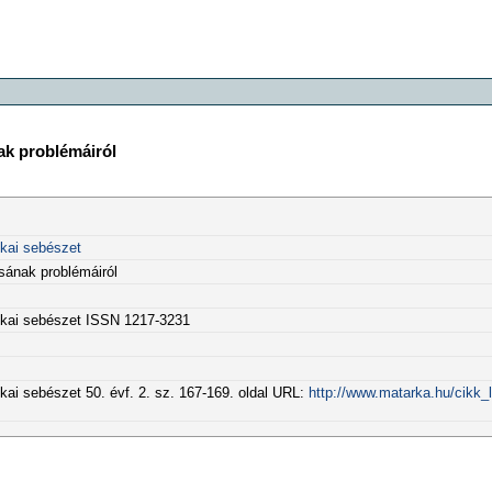
ak problémáiról
ikai sebészet
sának problémáiról
tikai sebészet ISSN 1217-3231
kai sebészet 50. évf. 2. sz. 167-169. oldal URL:
http://www.matarka.hu/cikk_