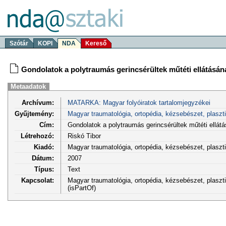
Szótár
KOPI
NDA
Kereső
Gondolatok a polytraumás gerincsérültek műtéti ellátásán
Metaadatok
Archívum:
MATARKA: Magyar folyóiratok tartalomjegyzékei
Gyűjtemény:
Magyar traumatológia, ortopédia, kézsebészet, plaszt
Cím:
Gondolatok a polytraumás gerincsérültek műtéti ellátá
Létrehozó:
Riskó Tibor
Kiadó:
Magyar traumatológia, ortopédia, kézsebészet, plasz
Dátum:
2007
Típus:
Text
Kapcsolat:
Magyar traumatológia, ortopédia, kézsebészet, plaszti
(isPartOf)