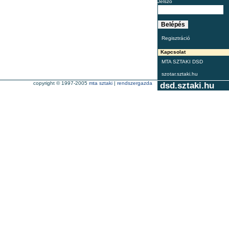
Jelszó
Regisztráció
Kapcsolat
MTA SZTAKI DSD
szotar.sztaki.hu
copyright © 1997-2005
mta sztaki
|
rendszergazda
dsd.sztaki.hu