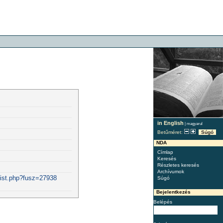
in English
|
magyarul
Betűméret:
Súgó
NDA
Címlap
Keresés
Részletes keresés
Archívumok
list.php?fusz=27938
Súgó
Bejelentkezés
Belépés