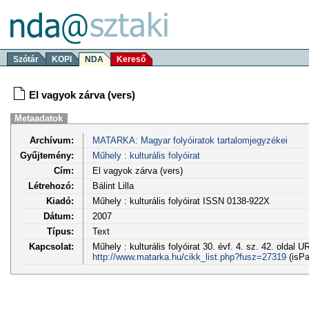
Szótár
KOPI
NDA
Kereső
El vagyok zárva (vers)
Metaadatok
Archívum:
MATARKA: Magyar folyóiratok tartalomjegyzékei
Gyűjtemény:
Műhely : kulturális folyóirat
Cím:
El vagyok zárva (vers)
Létrehozó:
Bálint Lilla
Kiadó:
Műhely : kulturális folyóirat ISSN 0138-922X
Dátum:
2007
Típus:
Text
Kapcsolat:
Műhely : kulturális folyóirat 30. évf. 4. sz. 42. oldal U
http://www.matarka.hu/cikk_list.php?fusz=27319
(isPa