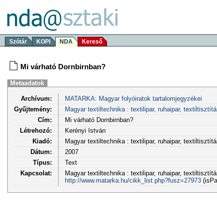
Szótár
KOPI
NDA
Kereső
Mi várható Dornbirnban?
Metaadatok
Archívum:
MATARKA: Magyar folyóiratok tartalomjegyzékei
Gyűjtemény:
Magyar textiltechnika : textilipar, ruhaipar, textiltisztít
Cím:
Mi várható Dornbirnban?
Létrehozó:
Kerényi István
Kiadó:
Magyar textiltechnika : textilipar, ruhaipar, textiltiszt
Dátum:
2007
Típus:
Text
Kapcsolat:
Magyar textiltechnika : textilipar, ruhaipar, textiltisztí
http://www.matarka.hu/cikk_list.php?fusz=27973
(isPa