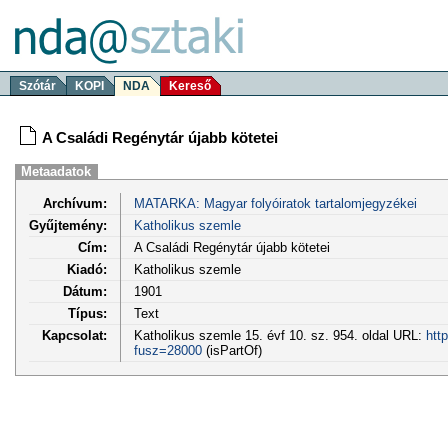
Szótár
KOPI
NDA
Kereső
A Családi Regénytár újabb kötetei
Metaadatok
Archívum:
MATARKA: Magyar folyóiratok tartalomjegyzékei
Gyűjtemény:
Katholikus szemle
Cím:
A Családi Regénytár újabb kötetei
Kiadó:
Katholikus szemle
Dátum:
1901
Típus:
Text
Kapcsolat:
Katholikus szemle 15. évf 10. sz. 954. oldal URL:
htt
fusz=28000
(isPartOf)