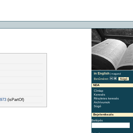
in English
|
magyarul
Betűméret:
Súgó
NDA
Címlap
Keresés
Részletes keresés
7973
(isPartOf)
Archívumok
Súgó
Bejelentkezés
Belépés