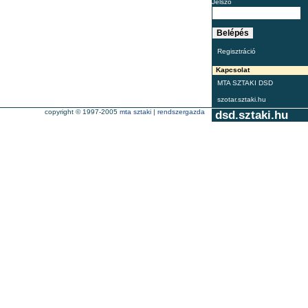
Jelszó
Regisztráció
Kapcsolat
MTA SZTAKI DSD
szotar.sztaki.hu
copyright © 1997-2005
mta sztaki
|
rendszergazda
dsd.sztaki.hu