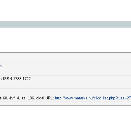
ás
ítás ISSN 1788-1722
tás 60. évf. 4. sz. 106. oldal URL:
http://www.matarka.hu/cikk_list.php?fusz=2