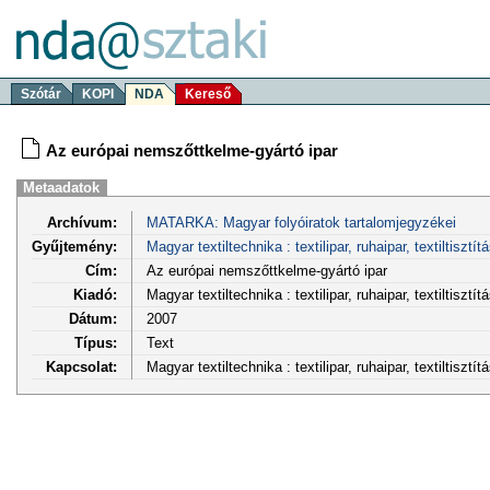
Szótár
KOPI
NDA
Kereső
Az európai nemszőttkelme-gyártó ipar
Metaadatok
Archívum:
MATARKA: Magyar folyóiratok tartalomjegyzékei
Gyűjtemény:
Magyar textiltechnika : textilipar, ruhaipar, textiltisztít
Cím:
Az európai nemszőttkelme-gyártó ipar
Kiadó:
Magyar textiltechnika : textilipar, ruhaipar, textiltiszt
Dátum:
2007
Típus:
Text
Kapcsolat:
Magyar textiltechnika : textilipar, ruhaipar, textiltisztí