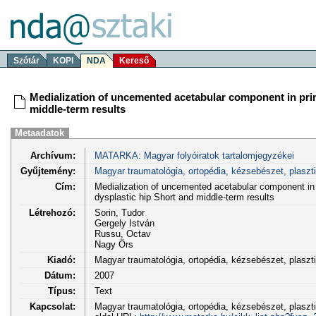
Szótár
KOPI
NDA
Kereső
Medialization of uncemented acetabular component in prim
middle-term results
Metaadatok
Archívum:
MATARKA: Magyar folyóiratok tartalomjegyzékei
Gyűjtemény:
Magyar traumatológia, ortopédia, kézsebészet, plaszt
Cím:
Medialization of uncemented acetabular component in 
dysplastic hip Short and middle-term results
Létrehozó:
Sorin, Tudor
Gergely István
Russu, Octav
Nagy Örs
Kiadó:
Magyar traumatológia, ortopédia, kézsebészet, plasz
Dátum:
2007
Típus:
Text
Kapcsolat:
Magyar traumatológia, ortopédia, kézsebészet, plaszti