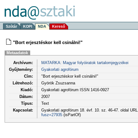
Szótár
KOPI
NDA
Kereső
"Bort erjesztéskor kell csinálni!"
Metaadatok
Archívum:
MATARKA: Magyar folyóiratok tartalomjegyzékei
Gyűjtemény:
Gyakorlati agrofórum
Cím:
"Bort erjesztéskor kell csinálni!"
Létrehozó:
Györök Zsuzsanna
Kiadó:
Gyakorlati agrofórum ISSN 1416-0927
Dátum:
2007
Típus:
Text
Kapcsolat:
Gyakorlati agrofórum 18. évf. 10. sz. 46-47. oldal UR
fusz=27935
(isPartOf)