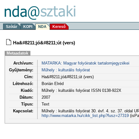
Szótár
KOPI
NDA
Kereső
Ha&#8211;jó&#8211;út (vers)
Metaadatok
Archívum:
MATARKA: Magyar folyóiratok tartalomjegyzékei
Gyűjtemény:
Műhely : kulturális folyóirat
Cím:
Ha&#8211;jó&#8211;út (vers)
Létrehozó:
Borián Elréd
Kiadó:
Műhely : kulturális folyóirat ISSN 0138-922X
Dátum:
2007
Típus:
Text
Kapcsolat:
Műhely : kulturális folyóirat 30. évf. 4. sz. 37. oldal U
http://www.matarka.hu/cikk_list.php?fusz=27319
(isPa