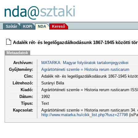
Szótár
KOPI
NDA
Kereső
Adalék rét- és legelőgazdálkodásunk 1867-1945 közötti tö
Metaadatok
Archívum:
MATARKA: Magyar folyóiratok tartalomjegyzékei
Gyűjtemény:
Agrártörténeti szemle = Historia rerum rusticarum
Cím:
Adalék rét- és legelőgazdálkodásunk 1867-1945 között
Létrehozó:
Surányi Béla
Kiadó:
Agrártörténeti szemle = Historia rerum rusticarum IS
Dátum:
1992
Típus:
Text
Kapcsolat:
Agrártörténeti szemle = Historia rerum rusticarum 34. 
http://www.matarka.hu/cikk_list.php?fusz=27798
(isPa