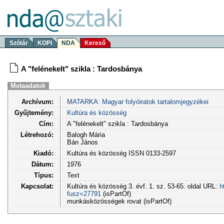
Szótár
KOPI
NDA
Kereső
A "felénekelt" szikla : Tardosbánya
Metaadatok
Archívum:
MATARKA: Magyar folyóiratok tartalomjegyzékei
Gyűjtemény:
Kultúra és közösség
Cím:
A "felénekelt" szikla : Tardosbánya
Létrehozó:
Balogh Mária
Bán János
Kiadó:
Kultúra és közösség ISSN 0133-2597
Dátum:
1976
Típus:
Text
Kapcsolat:
Kultúra és közösség 3. évf. 1. sz. 53-65. oldal URL:
h
fusz=27791
(isPartOf)
munkásközösségek rovat (isPartOf)