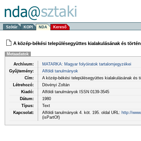
Szótár
KOPI
NDA
Kereső
A közép-békési településegyüttes kialakulásának és történ
Metaadatok
Archívum:
MATARKA: Magyar folyóiratok tartalomjegyzékei
Gyűjtemény:
Alföldi tanulmányok
Cím:
A közép-békési településegyüttes kialakulásának és tö
Létrehozó:
Dövényi Zoltán
Kiadó:
Alföldi tanulmányok ISSN 0139-3545
Dátum:
1980
Típus:
Text
Kapcsolat:
Alföldi tanulmányok 4. köt. 195. oldal URL:
http://www
(isPartOf)