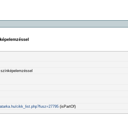
nképelemzéssel
s színképelemzéssel
atarka.hu/cikk_list.php?fusz=27795
(isPartOf)