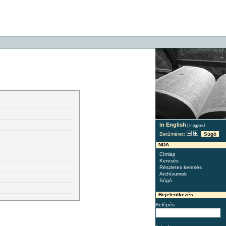
in English
|
magyarul
Betűméret:
Súgó
NDA
Címlap
Keresés
Részletes keresés
Archívumok
Súgó
Bejelentkezés
Belépés