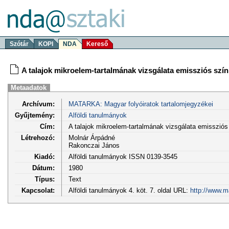
Szótár
KOPI
NDA
Kereső
A talajok mikroelem-tartalmának vizsgálata emissziós szí
Metaadatok
Archívum:
MATARKA: Magyar folyóiratok tartalomjegyzékei
Gyűjtemény:
Alföldi tanulmányok
Cím:
A talajok mikroelem-tartalmának vizsgálata emisszió
Létrehozó:
Molnár Árpádné
Rakonczai János
Kiadó:
Alföldi tanulmányok ISSN 0139-3545
Dátum:
1980
Típus:
Text
Kapcsolat:
Alföldi tanulmányok 4. köt. 7. oldal URL:
http://www.m