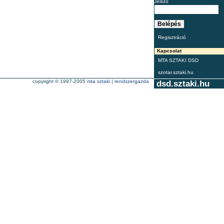
Jelszó
Regisztráció
Kapcsolat
MTA SZTAKI DSD
szotar.sztaki.hu
copyright © 1997-2005
mta sztaki
|
rendszergazda
dsd.sztaki.hu