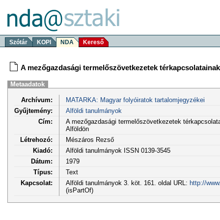
Szótár
KOPI
NDA
Kereső
A mezőgazdasági termelőszövetkezetek térkapcsolatainak
Metaadatok
Archívum:
MATARKA: Magyar folyóiratok tartalomjegyzékei
Gyűjtemény:
Alföldi tanulmányok
Cím:
A mezőgazdasági termelőszövetkezetek térkapcsolata
Alföldön
Létrehozó:
Mészáros Rezső
Kiadó:
Alföldi tanulmányok ISSN 0139-3545
Dátum:
1979
Típus:
Text
Kapcsolat:
Alföldi tanulmányok 3. köt. 161. oldal URL:
http://www
(isPartOf)