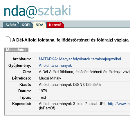
Szótár
KOPI
NDA
Kereső
A Dél-Alföld földtana, fejlődéstörténeti és földrajzi vázlata
Metaadatok
Archívum:
MATARKA: Magyar folyóiratok tartalomjegyzékei
Gyűjtemény:
Alföldi tanulmányok
Cím:
A Dél-Alföld földtana, fejlődéstörténeti és földrajzi váz
Létrehozó:
Mucsi Mihály
Kiadó:
Alföldi tanulmányok ISSN 0139-3545
Dátum:
1979
Típus:
Text
Kapcsolat:
Alföldi tanulmányok 3. köt. 7. oldal URL:
http://www.m
(isPartOf)