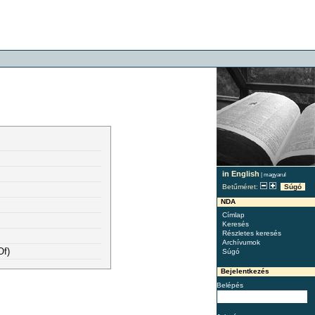
in English
|
magyarul
Betűméret:
Súgó
NDA
Címlap
Keresés
Részletes keresés
Archívumok
Of)
Súgó
Bejelentkezés
Belépés