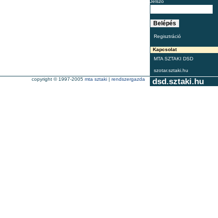
Jelszó
Regisztráció
Kapcsolat
MTA SZTAKI DSD
szotar.sztaki.hu
copyright © 1997-2005
mta sztaki
|
rendszergazda
dsd.sztaki.hu