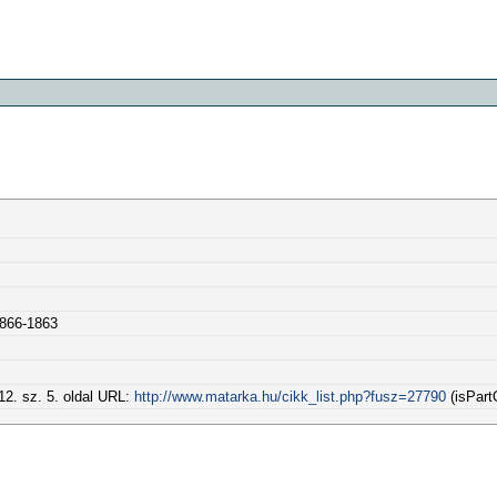
0866-1863
12. sz. 5. oldal URL:
http://www.matarka.hu/cikk_list.php?fusz=27790
(isPart