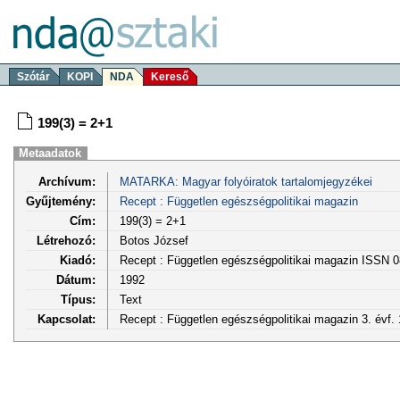
Szótár
KOPI
NDA
Kereső
199(3) = 2+1
Metaadatok
Archívum:
MATARKA: Magyar folyóiratok tartalomjegyzékei
Gyűjtemény:
Recept : Független egészségpolitikai magazin
Cím:
199(3) = 2+1
Létrehozó:
Botos József
Kiadó:
Recept : Független egészségpolitikai magazin ISSN 
Dátum:
1992
Típus:
Text
Kapcsolat:
Recept : Független egészségpolitikai magazin 3. évf. 