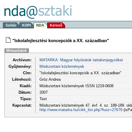
Szótár
KOPI
NDA
Kereső
"Iskolafejlesztési koncepciók a XX. században"
Metaadatok
Archívum:
MATARKA: Magyar folyóiratok tartalomjegyzékei
Gyűjtemény:
Módszertani közlemények
Cím:
"Iskolafejlesztési koncepciók a XX. században"
Létrehozó:
Gróz Andrea
Kiadó:
Módszertani közlemények ISSN 1219-0608
Dátum:
2007
Típus:
Text
Kapcsolat:
Módszertani közlemények 47. évf. 4. sz. 188-189. old
http://www.matarka.hu/cikk_list.php?fusz=27679
(isPa