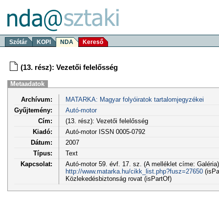
Szótár
KOPI
NDA
Kereső
(13. rész): Vezetői felelősség
Metaadatok
Archívum:
MATARKA: Magyar folyóiratok tartalomjegyzékei
Gyűjtemény:
Autó-motor
Cím:
(13. rész): Vezetői felelősség
Kiadó:
Autó-motor ISSN 0005-0792
Dátum:
2007
Típus:
Text
Kapcsolat:
Autó-motor 59. évf. 17. sz. (A melléklet címe: Galéria)
http://www.matarka.hu/cikk_list.php?fusz=27650
(isPa
Közlekedésbiztonság rovat (isPartOf)