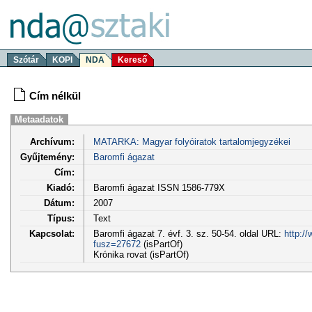
Szótár
KOPI
NDA
Kereső
Cím nélkül
Metaadatok
Archívum:
MATARKA: Magyar folyóiratok tartalomjegyzékei
Gyűjtemény:
Baromfi ágazat
Cím:
Kiadó:
Baromfi ágazat ISSN 1586-779X
Dátum:
2007
Típus:
Text
Kapcsolat:
Baromfi ágazat 7. évf. 3. sz. 50-54. oldal URL:
http:/
fusz=27672
(isPartOf)
Krónika rovat (isPartOf)