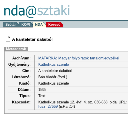
Szótár
KOPI
NDA
Kereső
A kanteletar dalaiból
Metaadatok
Archívum:
MATARKA: Magyar folyóiratok tartalomjegyzékei
Gyűjtemény:
Katholikus szemle
Cím:
A kanteletar dalaiból
Létrehozó:
Bán Aladár (ford.)
Kiadó:
Katholikus szemle
Dátum:
1898
Típus:
Text
Kapcsolat:
Katholikus szemle 12. évf. 4. sz. 636-638. oldal URL:
fusz=27669
(isPartOf)