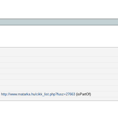
:
http://www.matarka.hu/cikk_list.php?fusz=27663
(isPartOf)