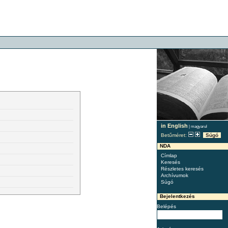
in English
|
magyarul
Betűméret:
Súgó
NDA
Címlap
Keresés
Részletes keresés
Archívumok
Súgó
Bejelentkezés
Belépés