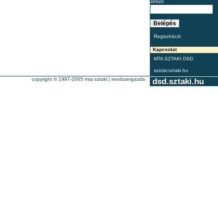
Jelszó
Regisztráció
Kapcsolat
MTA SZTAKI DSD
szotar.sztaki.hu
copyright © 1997-2005
mta sztaki
|
rendszergazda
dsd.sztaki.hu