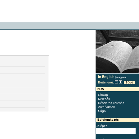
in English
|
magyarul
Betűméret:
Súgó
NDA
Címlap
Keresés
Részletes keresés
Archívumok
Súgó
Bejelentkezés
Belépés