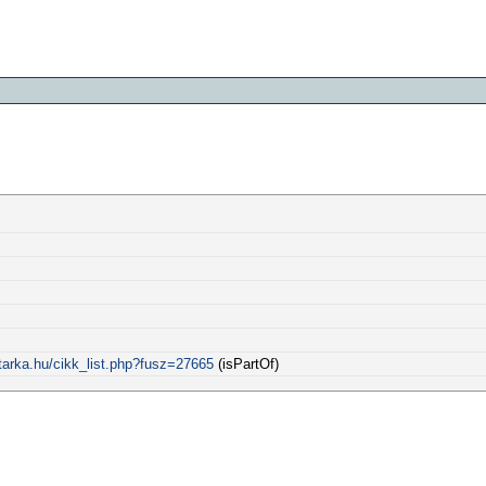
tarka.hu/cikk_list.php?fusz=27665
(isPartOf)