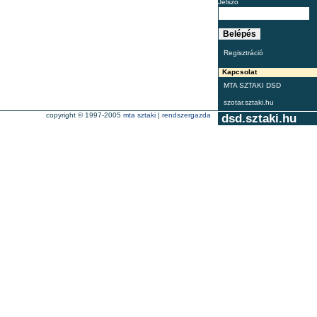
Jelszó
Regisztráció
Kapcsolat
MTA SZTAKI DSD
szotar.sztaki.hu
copyright © 1997-2005
mta sztaki
|
rendszergazda
dsd.sztaki.hu