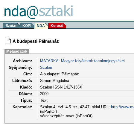
Szótár
KOPI
NDA
Kereső
A budapesti Pálmaház
Metaadatok
Archívum:
MATARKA: Magyar folyóiratok tartalomjegyzékei
Gyűjtemény:
Szalon
Cím:
A budapesti Pálmaház
Létrehozó:
Simon Magdolna
Kiadó:
Szalon ISSN 1417-135X
Dátum:
2000
Típus:
Text
Kapcsolat:
Szalon 4. évf. 4-5. sz. 42-47. oldal URL:
http://www.m
(isPartOf)
városszépítés rovat (isPartOf)