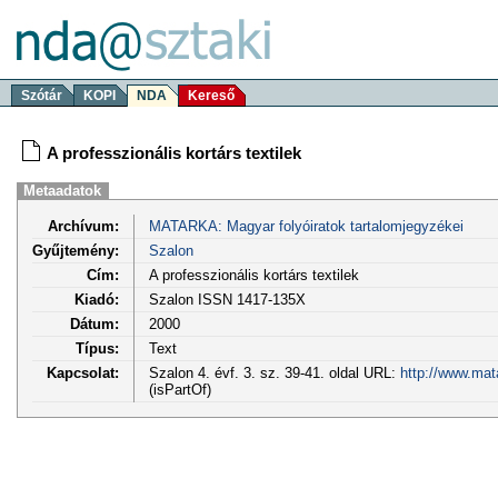
Szótár
KOPI
NDA
Kereső
A professzionális kortárs textilek
Metaadatok
Archívum:
MATARKA: Magyar folyóiratok tartalomjegyzékei
Gyűjtemény:
Szalon
Cím:
A professzionális kortárs textilek
Kiadó:
Szalon ISSN 1417-135X
Dátum:
2000
Típus:
Text
Kapcsolat:
Szalon 4. évf. 3. sz. 39-41. oldal URL:
http://www.mat
(isPartOf)