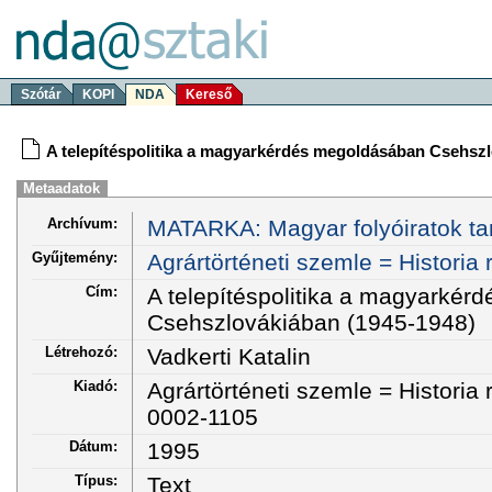
Szótár
KOPI
NDA
Kereső
A telepítéspolitika a magyarkérdés megoldásában Csehszl
Metaadatok
Archívum:
MATARKA: Magyar folyóiratok ta
Gyűjtemény:
Agrártörténeti szemle = Historia
Cím:
A telepítéspolitika a magyarké
Csehszlovákiában (1945-1948)
Létrehozó:
Vadkerti Katalin
Kiadó:
Agrártörténeti szemle = Historia
0002-1105
Dátum:
1995
Típus:
Text