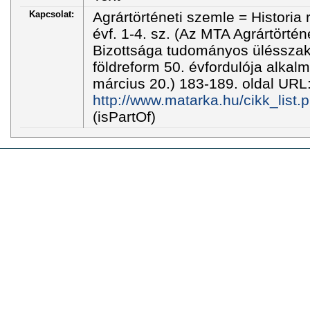
Kapcsolat:
Agrártörténeti szemle = Historia
évf. 1-4. sz. (Az MTA Agrártörtén
Bizottsága tudományos ülésszak
földreform 50. évfordulója alkal
március 20.) 183-189. oldal URL
http://www.matarka.hu/cikk_list
(isPartOf)