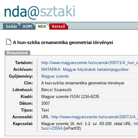
Szótár
KOPI
NDA
Kereső
A hun-szkíta ornamentika geometriai törvényei
Metaadatok
Tartalom:
http://www.magyarszemle.hu/szamok/2007/1/A_hun_sz
Archívum:
MATARKA: Magyar folyóiratok tartalomjegyzékei
Gyűjtemény:
Magyar szemle
Cím:
A hun-szkíta ornamentika geometriai törvényei
Létrehozó:
Bérczi Szaniszló
Kiadó:
Magyar szemle ISSN 1216-6235
Dátum:
2007
Típus:
Text
Azonosító:
URL:
http://www.magyarszemle.hu/szamok/2007/1/A_
Kapcsolat:
Magyar szemle 16. évf. 1-2. sz. 83-100. oldal URL:
ht
fusz=23554
(isPartOf)