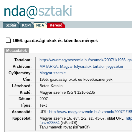
Szótár
KOPI
NDA
Kereső
1956: gazdasági okok és következmények
Metaadatok
Tartalom:
http://www.magyarszemle.hu/szamok/2007/1/1956_gaz
Archívum:
MATARKA: Magyar folyóiratok tartalomjegyzékei
Gyűjtemény:
Magyar szemle
Cím:
1956: gazdasági okok és következmények
Létrehozó:
Botos Katalin
Kiadó:
Magyar szemle ISSN 1216-6235
Dátum:
2007
Típus:
Text
Azonosító:
URL:
http://www.magyarszemle.hu/szamok/2007/1/19
Kapcsolat:
Magyar szemle 16. évf. 1-2. sz. 43-67. oldal URL:
htt
fusz=23554
(isPartOf)
Tanulmányok rovat (isPartOf)