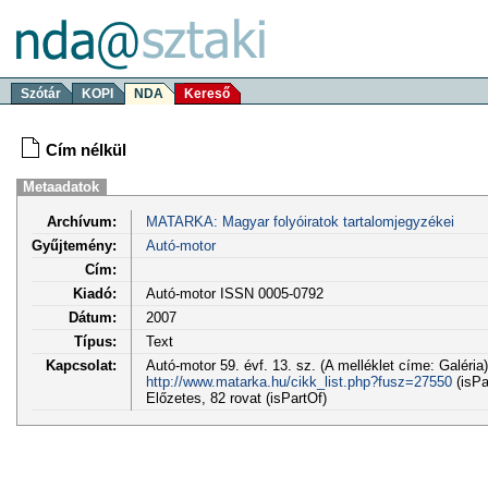
Szótár
KOPI
NDA
Kereső
Cím nélkül
Metaadatok
Archívum:
MATARKA: Magyar folyóiratok tartalomjegyzékei
Gyűjtemény:
Autó-motor
Cím:
Kiadó:
Autó-motor ISSN 0005-0792
Dátum:
2007
Típus:
Text
Kapcsolat:
Autó-motor 59. évf. 13. sz. (A melléklet címe: Galéria
http://www.matarka.hu/cikk_list.php?fusz=27550
(isPa
Előzetes, 82 rovat (isPartOf)