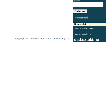
Jelszó
Regisztráció
Kapcsolat
MTA SZTAKI DSD
szotar.sztaki.hu
copyright © 1997-2005
mta sztaki
|
rendszergazda
dsd.sztaki.hu