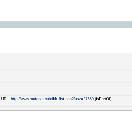
a) URL:
http://www.matarka.hu/cikk_list.php?fusz=27550
(isPartOf)