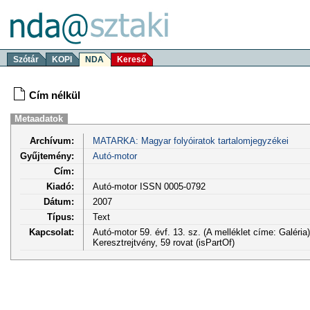
Szótár
KOPI
NDA
Kereső
Cím nélkül
Metaadatok
Archívum:
MATARKA: Magyar folyóiratok tartalomjegyzékei
Gyűjtemény:
Autó-motor
Cím:
Kiadó:
Autó-motor ISSN 0005-0792
Dátum:
2007
Típus:
Text
Kapcsolat:
Autó-motor 59. évf. 13. sz. (A melléklet címe: Galéri
Keresztrejtvény, 59 rovat (isPartOf)