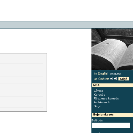
in English
|
magyarul
Betűméret:
Súgó
NDA
Címlap
Keresés
Részletes keresés
Archívumok
Súgó
Bejelentkezés
Belépés