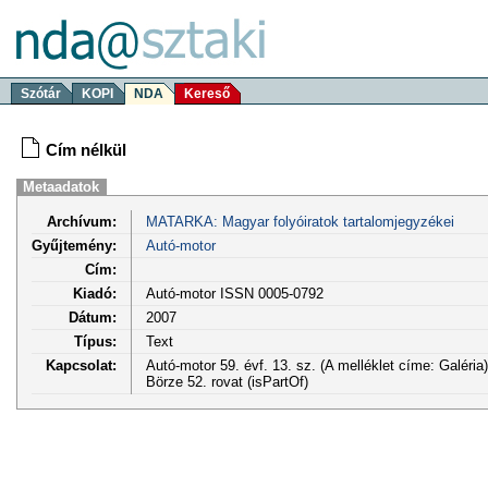
Szótár
KOPI
NDA
Kereső
Cím nélkül
Metaadatok
Archívum:
MATARKA: Magyar folyóiratok tartalomjegyzékei
Gyűjtemény:
Autó-motor
Cím:
Kiadó:
Autó-motor ISSN 0005-0792
Dátum:
2007
Típus:
Text
Kapcsolat:
Autó-motor 59. évf. 13. sz. (A melléklet címe: Galéri
Börze 52. rovat (isPartOf)