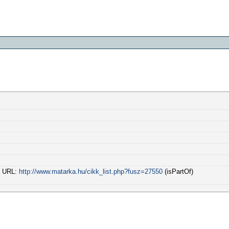
a) URL:
http://www.matarka.hu/cikk_list.php?fusz=27550
(isPartOf)