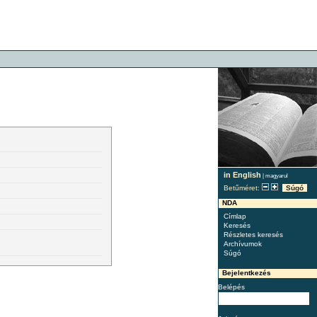
in English
|
magyarul
Betűméret:
Súgó
NDA
Címlap
Keresés
Részletes keresés
Archívumok
Súgó
Bejelentkezés
Belépés