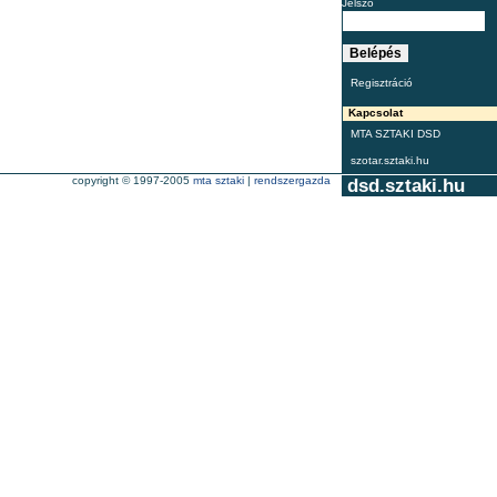
Jelszó
Regisztráció
Kapcsolat
MTA SZTAKI DSD
szotar.sztaki.hu
copyright © 1997-2005
mta sztaki
|
rendszergazda
dsd.sztaki.hu