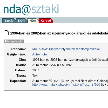
Szótár
KOPI
NDA
Kereső
1996-ban és 2002-ben az üzemanyagok áráról és adalékolá
Metaadatok
Archívum:
MATARKA: Magyar folyóiratok tartalomjegyzékei
Gyűjtemény:
Autó-motor
Cím:
1996-ban és 2002-ben az üzemanyagok áráról és adal
Kiadó:
Autó-motor ISSN 0005-0792
Dátum:
2007
Típus:
Text
Kapcsolat:
Autó-motor 59. évf. 13. sz. (A melléklet címe: Galéria)
http://www.matarka.hu/cikk_list.php?fusz=27550
(isPa