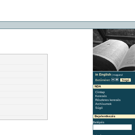
in English
|
magyarul
Betűméret:
Súgó
NDA
Címlap
Keresés
Részletes keresés
Archívumok
Súgó
Bejelentkezés
Belépés