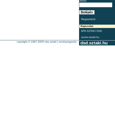
Jelszó
Regisztráció
Kapcsolat
MTA SZTAKI DSD
szotar.sztaki.hu
copyright © 1997-2005
mta sztaki
|
rendszergazda
dsd.sztaki.hu