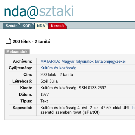
Szótár
KOPI
NDA
Kereső
200 lélek - 2 tanító
Metaadatok
Archívum:
MATARKA: Magyar folyóiratok tartalomjegyzékei
Gyűjtemény:
Kultúra és közösség
Cím:
200 lélek - 2 tanító
Létrehozó:
Szél Júlia
Kiadó:
Kultúra és közösség ISSN 0133-2597
Dátum:
1977
Típus:
Text
Kapcsolat:
Kultúra és közösség 4. évf. 2. sz. 47-59. oldal URL:
h
szemtől szemben rovat (isPartOf)