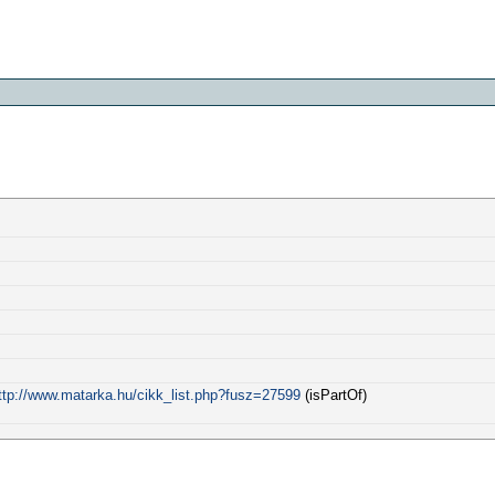
ttp://www.matarka.hu/cikk_list.php?fusz=27599
(isPartOf)