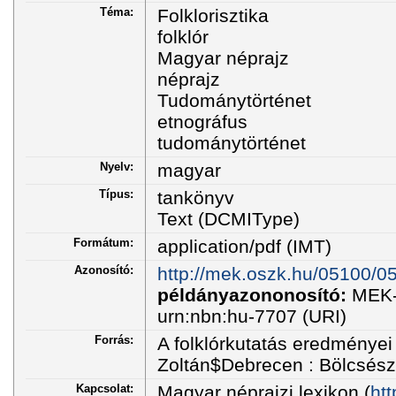
Téma:
Folklorisztika
folklór
Magyar néprajz
néprajz
Tudománytörténet
etnográfus
tudománytörténet
Nyelv:
magyar
Típus:
tankönyv
Text (DCMIType)
Formátum:
application/pdf (IMT)
Azonosító:
http://mek.oszk.hu/05100/0
példányazononosító:
MEK-
urn:nbn:hu-7707 (URI)
Forrás:
A folklórkutatás eredményei
Zoltán$Debrecen : Bölcsés
Kapcsolat:
Magyar néprajzi lexikon (
ht