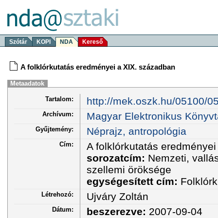
Szótár
KOPI
NDA
Kereső
A folklórkutatás eredményei a XIX. században
Metaadatok
Tartalom:
http://mek.oszk.hu/05100/0
Archívum:
Magyar Elektronikus Könyvt
Gyűjtemény:
Néprajz, antropológia
Cím:
A folklórkutatás eredménye
sorozatcím:
Nemzeti, vallá
szellemi öröksége
egységesített cím:
Folklór
Létrehozó:
Ujváry Zoltán
Dátum:
beszerezve:
2007-09-04