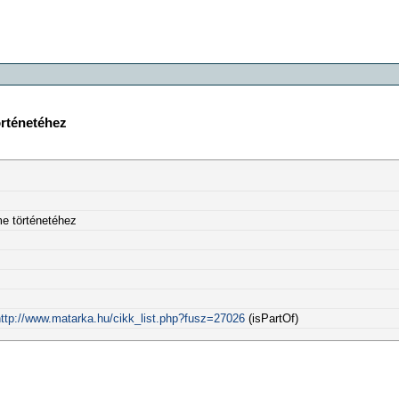
örténetéhez
me történetéhez
ttp://www.matarka.hu/cikk_list.php?fusz=27026
(isPartOf)