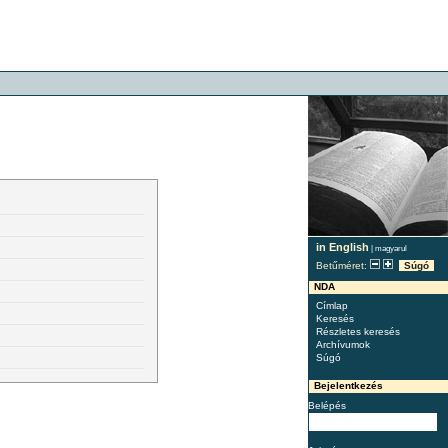
in English
|
magyarul
Betűméret:
Súgó
NDA
Címlap
Keresés
Részletes keresés
Archívumok
Súgó
Bejelentkezés
Belépés