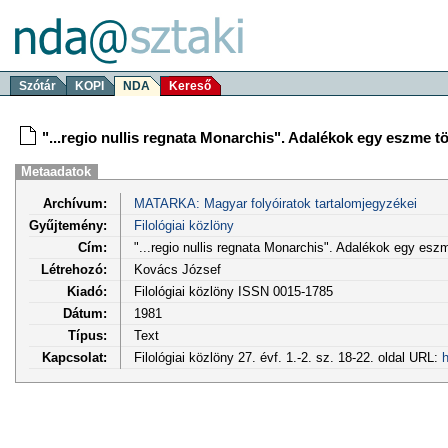
Szótár
KOPI
NDA
Kereső
"...regio nullis regnata Monarchis". Adalékok egy eszme t
Metaadatok
Archívum:
MATARKA: Magyar folyóiratok tartalomjegyzékei
Gyűjtemény:
Filológiai közlöny
Cím:
"...regio nullis regnata Monarchis". Adalékok egy esz
Létrehozó:
Kovács József
Kiadó:
Filológiai közlöny ISSN 0015-1785
Dátum:
1981
Típus:
Text
Kapcsolat:
Filológiai közlöny 27. évf. 1.-2. sz. 18-22. oldal URL:
h