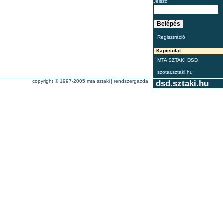
Jelszó
Regisztráció
Kapcsolat
MTA SZTAKI DSD
szotar.sztaki.hu
copyright © 1997-2005
mta sztaki
|
rendszergazda
dsd.sztaki.hu