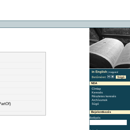
in English
|
magyarul
Betűméret:
Súgó
NDA
Címlap
Keresés
Részletes keresés
Archívumok
PartOf)
Súgó
Bejelentkezés
Belépés