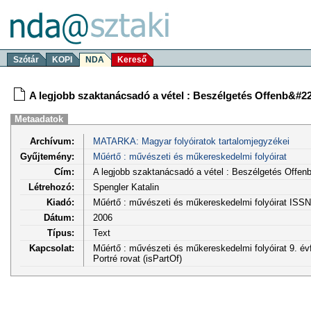
Szótár
KOPI
NDA
Kereső
A legjobb szaktanácsadó a vétel : Beszélgetés Offenb&#2
Metaadatok
Archívum:
MATARKA: Magyar folyóiratok tartalomjegyzékei
Gyűjtemény:
Műértő : művészeti és műkereskedelmi folyóirat
Cím:
A legjobb szaktanácsadó a vétel : Beszélgetés Offe
Létrehozó:
Spengler Katalin
Kiadó:
Műértő : művészeti és műkereskedelmi folyóirat ISS
Dátum:
2006
Típus:
Text
Kapcsolat:
Műértő : művészeti és műkereskedelmi folyóirat 9. évf
Portré rovat (isPartOf)