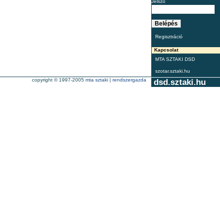
Jelszó
Regisztráció
Kapcsolat
MTA SZTAKI DSD
szotar.sztaki.hu
copyright © 1997-2005
mta sztaki
|
rendszergazda
dsd.sztaki.hu