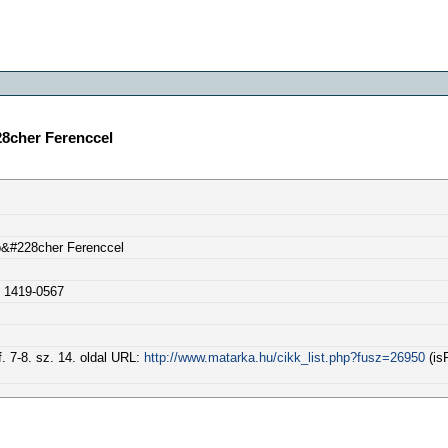
28cher Ferenccel
nb&#228cher Ferenccel
N 1419-0567
. 7-8. sz. 14. oldal URL:
http://www.matarka.hu/cikk_list.php?fusz=26950
(is