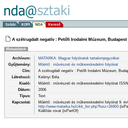
Szótár
KOPI
NDA
Kereső
A szétrugdalt negatív : Petőfi Irodalmi Múzeum, Budapest
Metaadatok
Archívum:
MATARKA: Magyar folyóiratok tartalomjegyzékei
Gyűjtemény:
Műértő : művészeti és műkereskedelmi folyóirat
Cím:
A szétrugdalt negatív : Petőfi Irodalmi Múzeum, Buda
Létrehozó:
Kelényi Béla
Kiadó:
Műértő : művészeti és műkereskedelmi folyóirat ISS
Dátum:
2006
Típus:
Text
Kapcsolat:
Műértő : művészeti és műkereskedelmi folyóirat 9. évf.
http://www.matarka.hu/cikk_list.php?fusz=26950
(isPa
Kiállítás rovat (isPartOf)