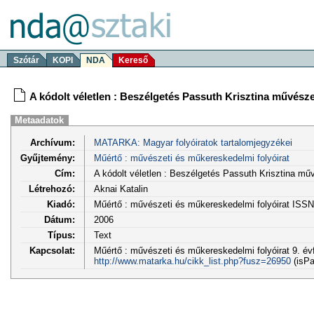
Szótár
KOPI
NDA
Kereső
A kódolt véletlen : Beszélgetés Passuth Krisztina művész
Metaadatok
Archívum:
MATARKA: Magyar folyóiratok tartalomjegyzékei
Gyűjtemény:
Műértő : művészeti és műkereskedelmi folyóirat
Cím:
A kódolt véletlen : Beszélgetés Passuth Krisztina mű
Létrehozó:
Aknai Katalin
Kiadó:
Műértő : művészeti és műkereskedelmi folyóirat ISS
Dátum:
2006
Típus:
Text
Kapcsolat:
Műértő : művészeti és műkereskedelmi folyóirat 9. évf.
http://www.matarka.hu/cikk_list.php?fusz=26950
(isPa