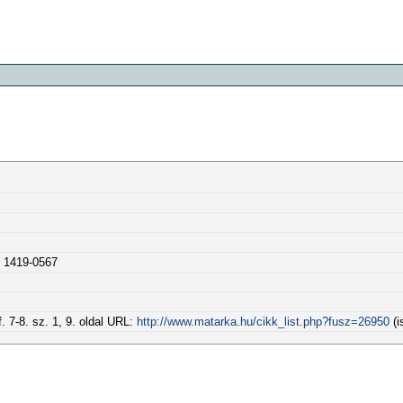
N 1419-0567
. 7-8. sz. 1, 9. oldal URL:
http://www.matarka.hu/cikk_list.php?fusz=26950
(i