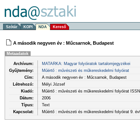
Szótár
KOPI
NDA
Kereső
A második negyven év : Műcsarnok, Budapest
Metaadatok
Archívum:
MATARKA: Magyar folyóiratok tartalomjegyzékei
Gyűjtemény:
Műértő : művészeti és műkereskedelmi folyóirat
Cím:
A második negyven év : Műcsarnok, Budapest
Létrehozó:
Mélyi József
Kiadó:
Műértő : művészeti és műkereskedelmi folyóirat ISS
Dátum:
2006
Típus:
Text
Kapcsolat:
Műértő : művészeti és műkereskedelmi folyóirat 9. évf