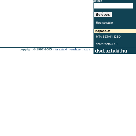
Jelszó
Regisztráció
Kapcsolat
MTA SZTAKI DSD
szotar.sztaki.hu
copyright © 1997-2005
mta sztaki
|
rendszergazda
dsd.sztaki.hu