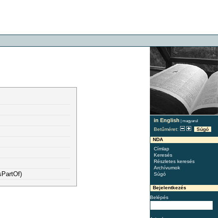
in English
|
magyarul
Betűméret:
Súgó
NDA
Címlap
Keresés
Részletes keresés
Archívumok
sPartOf)
Súgó
Bejelentkezés
Belépés