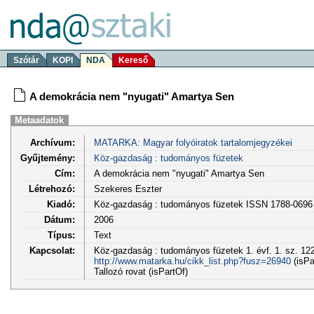
Szótár
KOPI
NDA
Kereső
A demokrácia nem "nyugati" Amartya Sen
Metaadatok
Archívum:
MATARKA: Magyar folyóiratok tartalomjegyzékei
Gyűjtemény:
Köz-gazdaság : tudományos füzetek
Cím:
A demokrácia nem "nyugati" Amartya Sen
Létrehozó:
Szekeres Eszter
Kiadó:
Köz-gazdaság : tudományos füzetek ISSN 1788-0696
Dátum:
2006
Típus:
Text
Kapcsolat:
Köz-gazdaság : tudományos füzetek 1. évf. 1. sz. 122
http://www.matarka.hu/cikk_list.php?fusz=26940
(isPa
Tallozó rovat (isPartOf)