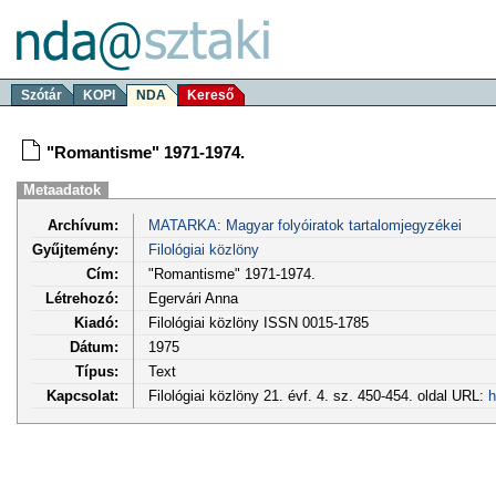
Szótár
KOPI
NDA
Kereső
"Romantisme" 1971-1974.
Metaadatok
Archívum:
MATARKA: Magyar folyóiratok tartalomjegyzékei
Gyűjtemény:
Filológiai közlöny
Cím:
"Romantisme" 1971-1974.
Létrehozó:
Egervári Anna
Kiadó:
Filológiai közlöny ISSN 0015-1785
Dátum:
1975
Típus:
Text
Kapcsolat:
Filológiai közlöny 21. évf. 4. sz. 450-454. oldal URL:
h