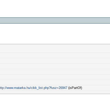
ttp://www.matarka.hu/cikk_list.php?fusz=26947
(isPartOf)