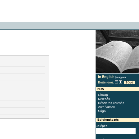
in English
|
magyarul
Betűméret:
Súgó
NDA
Címlap
Keresés
Részletes keresés
Archívumok
Súgó
Bejelentkezés
Belépés