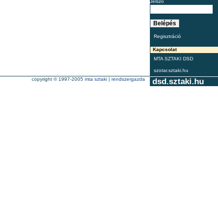
Jelszó
Regisztráció
Kapcsolat
MTA SZTAKI DSD
szotar.sztaki.hu
copyright © 1997-2005
mta sztaki
|
rendszergazda
dsd.sztaki.hu