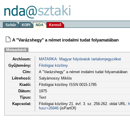
Szótár
KOPI
NDA
Kereső
A "Varázshegy" a német irodalmi tudat folyamatában
Metaadatok
Archívum:
MATARKA: Magyar folyóiratok tartalomjegyzékei
Gyűjtemény:
Filológiai közlöny
Cím:
A "Varázshegy" a német irodalmi tudat folyamatában
Létrehozó:
Salyámossy Miklós
Kiadó:
Filológiai közlöny ISSN 0015-1785
Dátum:
1975
Típus:
Text
Kapcsolat:
Filológiai közlöny 21. évf. 3. sz. 256-262. oldal URL:
h
fusz=26946
(isPartOf)