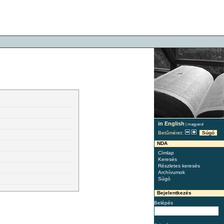
in English
|
magyarul
Betűméret:
Súgó
NDA
Címlap
Keresés
Részletes keresés
Archívumok
Súgó
Bejelentkezés
Belépés