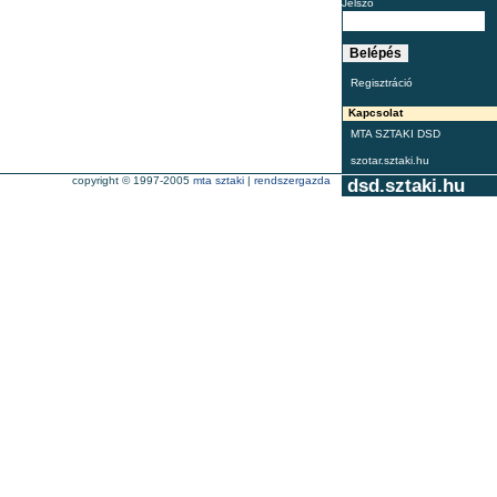
Jelszó
Regisztráció
Kapcsolat
MTA SZTAKI DSD
szotar.sztaki.hu
copyright © 1997-2005
mta sztaki
|
rendszergazda
dsd.sztaki.hu