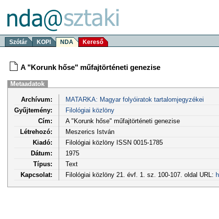
Szótár
KOPI
NDA
Kereső
A "Korunk hőse" műfajtörténeti genezise
Metaadatok
Archívum:
MATARKA: Magyar folyóiratok tartalomjegyzékei
Gyűjtemény:
Filológiai közlöny
Cím:
A "Korunk hőse" műfajtörténeti genezise
Létrehozó:
Meszerics István
Kiadó:
Filológiai közlöny ISSN 0015-1785
Dátum:
1975
Típus:
Text
Kapcsolat:
Filológiai közlöny 21. évf. 1. sz. 100-107. oldal URL:
h