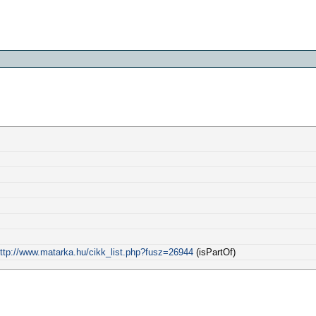
ttp://www.matarka.hu/cikk_list.php?fusz=26944
(isPartOf)