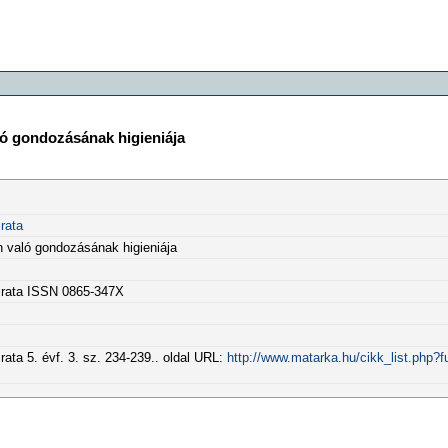
ló gondozásának higieniája
rata
n való gondozásának higieniája
óirata ISSN 0865-347X
ata 5. évf. 3. sz. 234-239.. oldal URL:
http://www.matarka.hu/cikk_list.php?