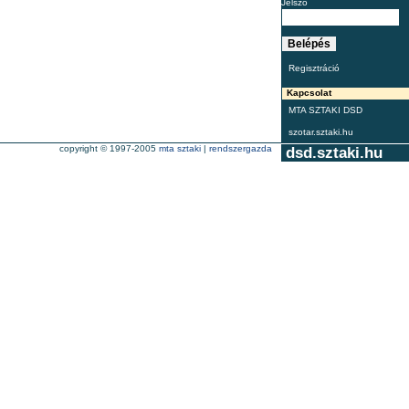
Jelszó
Regisztráció
Kapcsolat
MTA SZTAKI DSD
szotar.sztaki.hu
copyright © 1997-2005
mta sztaki
|
rendszergazda
dsd.sztaki.hu