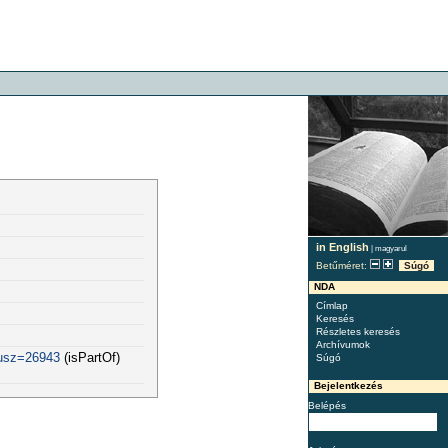
in English
|
magyarul
Betűméret:
Súgó
NDA
Címlap
Keresés
Részletes keresés
Archívumok
fusz=26943
(isPartOf)
Súgó
Bejelentkezés
Belépés