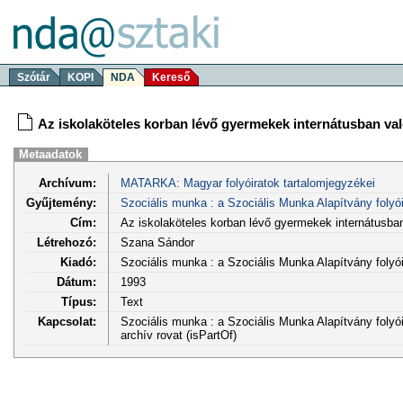
Szótár
KOPI
NDA
Kereső
Az iskolaköteles korban lévő gyermekek internátusban va
Metaadatok
Archívum:
MATARKA: Magyar folyóiratok tartalomjegyzékei
Gyűjtemény:
Szociális munka : a Szociális Munka Alapítvány folyói
Cím:
Az iskolaköteles korban lévő gyermekek internátusba
Létrehozó:
Szana Sándor
Kiadó:
Szociális munka : a Szociális Munka Alapítvány foly
Dátum:
1993
Típus:
Text
Kapcsolat:
Szociális munka : a Szociális Munka Alapítvány folyóir
archív rovat (isPartOf)