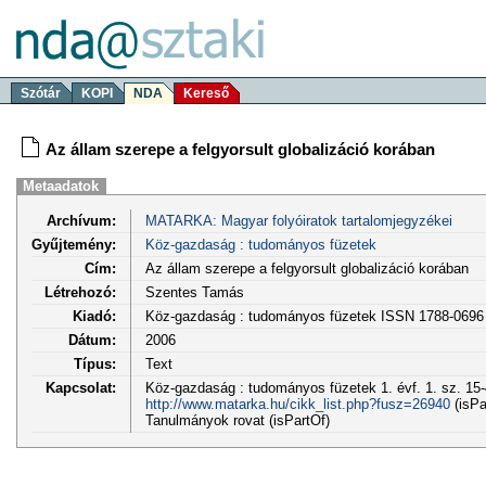
Szótár
KOPI
NDA
Kereső
Az állam szerepe a felgyorsult globalizáció korában
Metaadatok
Archívum:
MATARKA: Magyar folyóiratok tartalomjegyzékei
Gyűjtemény:
Köz-gazdaság : tudományos füzetek
Cím:
Az állam szerepe a felgyorsult globalizáció korában
Létrehozó:
Szentes Tamás
Kiadó:
Köz-gazdaság : tudományos füzetek ISSN 1788-0696
Dátum:
2006
Típus:
Text
Kapcsolat:
Köz-gazdaság : tudományos füzetek 1. évf. 1. sz. 15-
http://www.matarka.hu/cikk_list.php?fusz=26940
(isPa
Tanulmányok rovat (isPartOf)