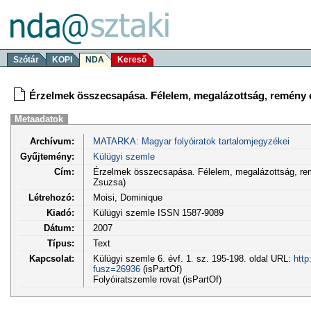
Szótár
KOPI
NDA
Kereső
Érzelmek összecsapása. Félelem, megalázottság, remény és
Metaadatok
Archívum:
MATARKA: Magyar folyóiratok tartalomjegyzékei
Gyűjtemény:
Külügyi szemle
Cím:
Érzelmek összecsapása. Félelem, megalázottság, remé
Zsuzsa)
Létrehozó:
Moisi, Dominique
Kiadó:
Külügyi szemle ISSN 1587-9089
Dátum:
2007
Típus:
Text
Kapcsolat:
Külügyi szemle 6. évf. 1. sz. 195-198. oldal URL:
http
fusz=26936
(isPartOf)
Folyóiratszemle rovat (isPartOf)