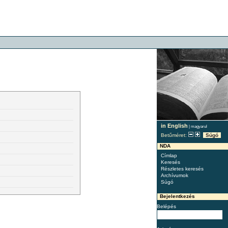
in English
|
magyarul
Betűméret:
Súgó
NDA
Címlap
Keresés
Részletes keresés
Archívumok
Súgó
Bejelentkezés
Belépés