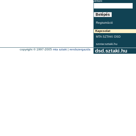
Jelszó
Regisztráció
Kapcsolat
MTA SZTAKI DSD
szotar.sztaki.hu
copyright © 1997-2005
mta sztaki
|
rendszergazda
dsd.sztaki.hu