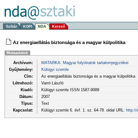
Szótár
KOPI
NDA
Kereső
Az energiaellátás biztonsága és a magyar külpolitika
Metaadatok
Archívum:
MATARKA: Magyar folyóiratok tartalomjegyzékei
Gyűjtemény:
Külügyi szemle
Cím:
Az energiaellátás biztonsága és a magyar külpolitika
Létrehozó:
Varró László
Kiadó:
Külügyi szemle ISSN 1587-9089
Dátum:
2007
Típus:
Text
Kapcsolat:
Külügyi szemle 6. évf. 1. sz. 64-78. oldal URL:
http:/