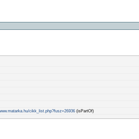
/www.matarka.hu/cikk_list.php?fusz=26936
(isPartOf)