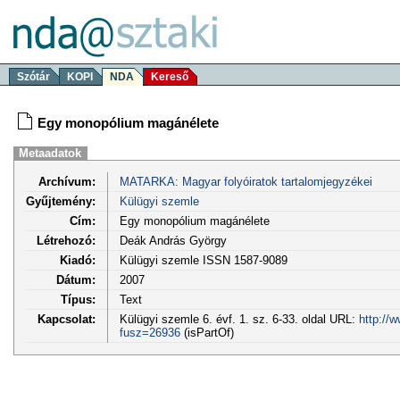
Szótár
KOPI
NDA
Kereső
Egy monopólium magánélete
Metaadatok
Archívum:
MATARKA: Magyar folyóiratok tartalomjegyzékei
Gyűjtemény:
Külügyi szemle
Cím:
Egy monopólium magánélete
Létrehozó:
Deák András György
Kiadó:
Külügyi szemle ISSN 1587-9089
Dátum:
2007
Típus:
Text
Kapcsolat:
Külügyi szemle 6. évf. 1. sz. 6-33. oldal URL:
http://
fusz=26936
(isPartOf)