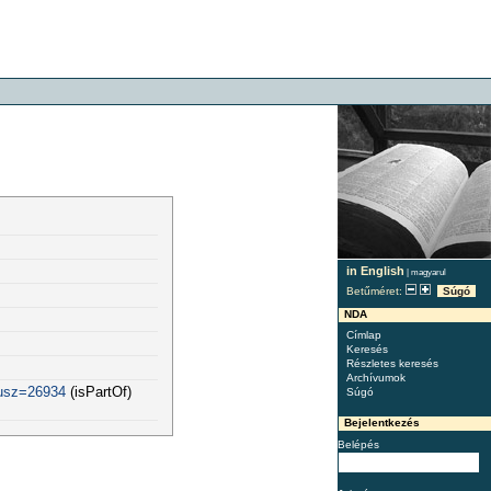
in English
|
magyarul
Betűméret:
Súgó
NDA
Címlap
Keresés
Részletes keresés
Archívumok
fusz=26934
(isPartOf)
Súgó
Bejelentkezés
Belépés