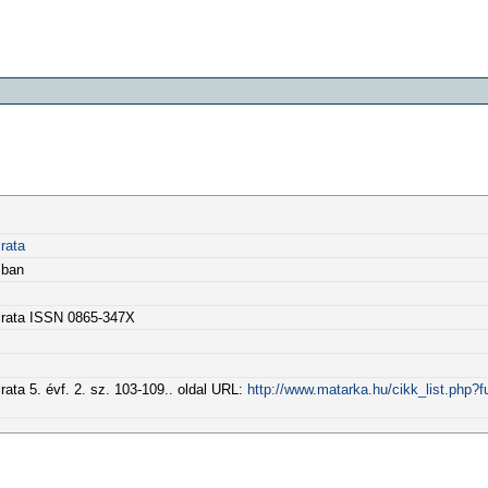
rata
sban
óirata ISSN 0865-347X
ata 5. évf. 2. sz. 103-109.. oldal URL:
http://www.matarka.hu/cikk_list.php?