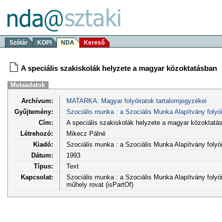
Szótár
KOPI
NDA
Kereső
A speciális szakiskolák helyzete a magyar közoktatásban
Metaadatok
Archívum:
MATARKA: Magyar folyóiratok tartalomjegyzékei
Gyűjtemény:
Szociális munka : a Szociális Munka Alapítvány folyói
Cím:
A speciális szakiskolák helyzete a magyar közoktatá
Létrehozó:
Mikecz Pálné
Kiadó:
Szociális munka : a Szociális Munka Alapítvány foly
Dátum:
1993
Típus:
Text
Kapcsolat:
Szociális munka : a Szociális Munka Alapítvány folyóir
műhely rovat (isPartOf)