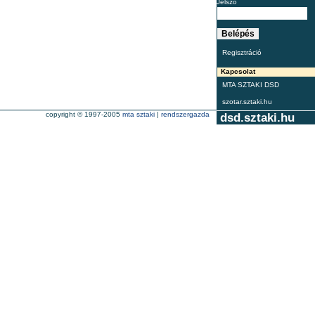
Jelszó
Regisztráció
Kapcsolat
MTA SZTAKI DSD
szotar.sztaki.hu
copyright © 1997-2005
mta sztaki
|
rendszergazda
dsd.sztaki.hu