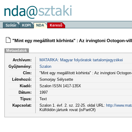
Szótár
KOPI
NDA
Kereső
"Mint egy megállított körhinta" : Az irvingtoni Octogon-vil
Metaadatok
Archívum:
MATARKA: Magyar folyóiratok tartalomjegyzékei
Gyűjtemény:
Szalon
Cím:
"Mint egy megállított körhinta" : Az irvingtoni Octogon-
Létrehozó:
Somorjay Sélysette
Kiadó:
Szalon ISSN 1417-135X
Dátum:
1997
Típus:
Text
Kapcsolat:
Szalon 1. évf. 2. sz. 22-25. oldal URL:
http://www.mat
Külföldön jártunk rovat (isPartOf)