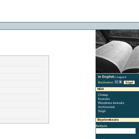
in English
|
magyarul
Betűméret:
Súgó
NDA
Címlap
Keresés
Részletes keresés
Archívumok
Súgó
Bejelentkezés
Belépés