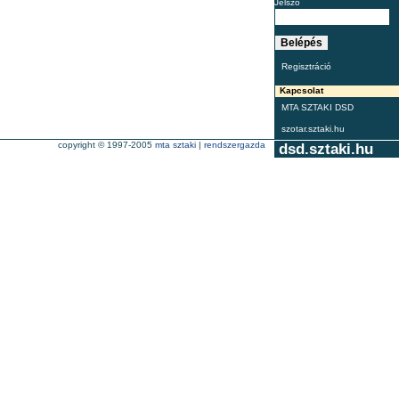
Jelszó
Regisztráció
Kapcsolat
MTA SZTAKI DSD
szotar.sztaki.hu
copyright © 1997-2005
mta sztaki
|
rendszergazda
dsd.sztaki.hu