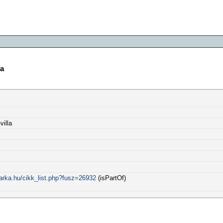
la
villa
arka.hu/cikk_list.php?fusz=26932
(isPartOf)